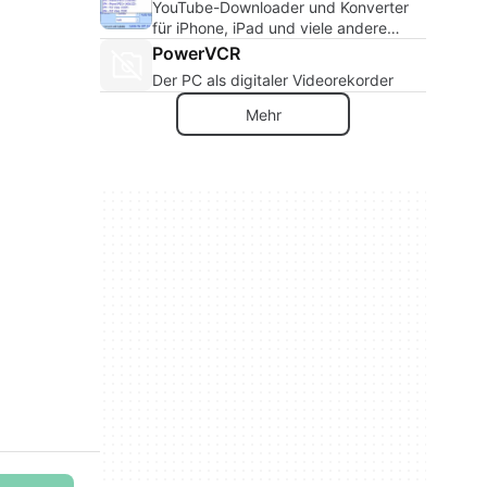
YouTube-Downloader und Konverter
für iPhone, iPad und viele andere
Geräte
PowerVCR
Der PC als digitaler Videorekorder
Mehr