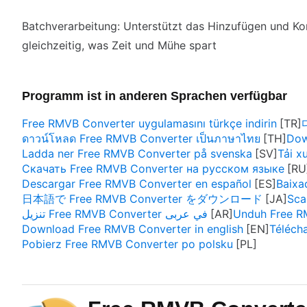
Batchverarbeitung: Unterstützt das Hinzufügen und Ko
gleichzeitig, was Zeit und Mühe spart
Programm ist in anderen Sprachen verfügbar
Free RMVB Converter uygulamasını türkçe indirin
ดาวน์โหลด Free RMVB Converter เป็นภาษาไทย
Dow
Ladda ner Free RMVB Converter på svenska
Tải x
Скачать Free RMVB Converter на русском языке
Descargar Free RMVB Converter en español
Baixa
日本語で Free RMVB Converter をダウンロード
Sca
تنزيل Free RMVB Converter في عربى
Unduh Free R
Download Free RMVB Converter in english
Téléch
Pobierz Free RMVB Converter po polsku