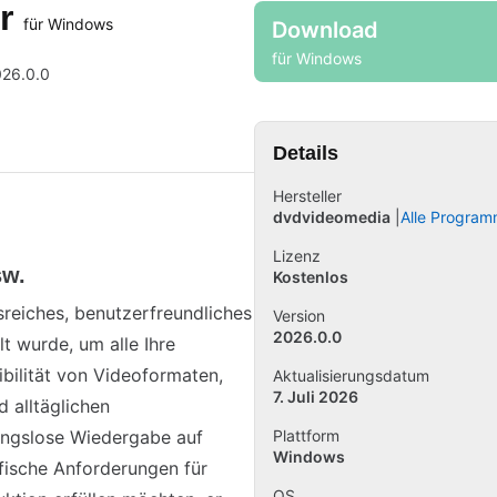
er
für Windows
Download
für Windows
26.0.0
Details
Hersteller
dvdvideomedia
Alle Program
Lizenz
sw.
Kostenlos
reiches, benutzerfreundliches
Version
2026.0.0
t wurde, um alle Ihre
ilität von Videoformaten,
Aktualisierungsdatum
7. Juli 2026
 alltäglichen
bungslose Wiedergabe auf
Plattform
Windows
fische Anforderungen für
OS