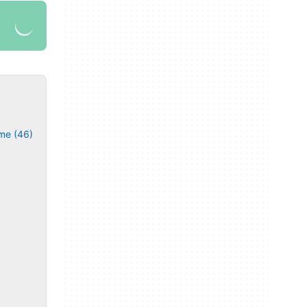
me (46)