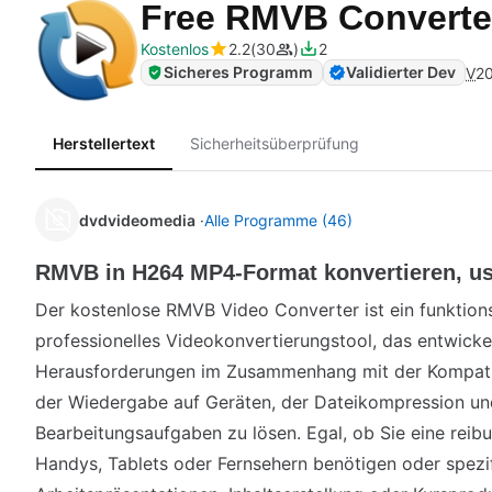
Free RMVB Convert
Kostenlos
2.2
30
2
Sicheres Programm
Validierter Dev
V
20
Herstellertext
Sicherheitsüberprüfung
dvdvideomedia
Alle Programme (46)
RMVB in H264 MP4-Format konvertieren, u
Der kostenlose RMVB Video Converter ist ein funktions
professionelles Videokonvertierungstool, das entwickel
Herausforderungen im Zusammenhang mit der Kompatib
der Wiedergabe auf Geräten, der Dateikompression und
Bearbeitungsaufgaben zu lösen. Egal, ob Sie eine rei
Handys, Tablets oder Fernsehern benötigen oder spezi